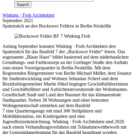
Winking · Froh Architekten
September 2021
Spatenstich an den Buckower Feldern in Berlin-Neukölln
Anfang September konnten Winking · Froh Architekten den
Spatenstich für das Baufeld 7 der „Buckower Felder“ feiern. Das
sogenannte „Blaue Haus“ bildet basierend auf dem städtebaulichen
Gestaltungs- und Farbkonzept an der Gerlinger Straße den Auftakt
zum neuen Vorzeigequartier in Berlin-Neukölln.
Mit dem
Regierenden Bürgermeister von Berlin Michael Müller, dem Senator
für Stadtentwicklung und Wohnen Sebastian Scheel und dem
Bezirksbürgermeister Martin Hikel begingen Geschäftsführerinnen
und Geschäftsführer und Aufsichtsratvorsitzende der Wohnbauten-
Gesellschaft Stadt und Land den Baustart für das klimaneutrale
Stadtquartier. Neben 38 Wohnungen und einer betreuten
Wohngemeinschaft entstehen auf dem Baufeld
7 eine Quartiersgarage mit rund 300 Stellplätzen und
Mobilitätsstation, ein Kindergarten und eine
Jugendfreizeiteinrichtung. Winking · Froh Architekten sind 2020
nach einem Verhandlungsverfahren mit Teilnahmewettbewerb mit
der Generalplanerleistung für das Baufeld beauftragt worden.